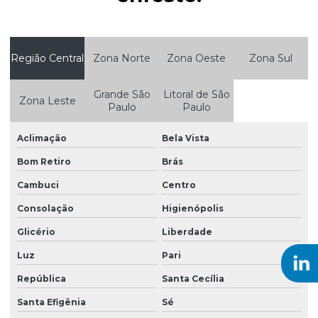
Empresa de plotagem
Enfestadeira automática
Região Central
Zona Norte
Zona Oeste
Zona Sul
Enfestadeira de tecido
Enfestadeira tubular
Grande São
Litoral de São
Zona Leste
Paulo
Paulo
Fábrica de papel para sublimação
Fornecedor de papel kraft
Aclimação
Bela Vista
Fornecedor de papel kraft reciclado
Bom Retiro
Brás
Cambuci
Centro
Fornecedor de papel para plotter
Consolação
Higienópolis
Fornecedor de papel para plotter 90g
Glicério
Liberdade
Fornecedor de papel para plotter em são paulo
Luz
Pari
Fornecedor de papel para sublimação
República
Santa Cecília
Fornecedor de papel para sublimação em são paulo
Santa Efigênia
Sé
Fornecedor de papel sulfite A4