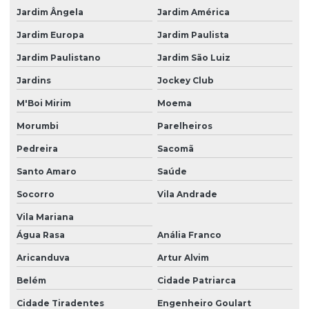
Jardim Ângela
Jardim América
Papel kraft loja
Jardim Europa
Jardim Paulista
Papel kraft natural
Jardim Paulistano
Jardim São Luiz
Papel kraft para plotter
Jardins
Jockey Club
Papel kraft rolo
M'Boi Mirim
Moema
Papel kraft rolo grande
Morumbi
Parelheiros
Papel kraft rolo preço
Pedreira
Sacomã
Santo Amaro
Saúde
Papel kraft sp
Socorro
Vila Andrade
Papel kraft sublimação
Vila Mariana
Papel para maquina de corte
Água Rasa
Anália Franco
Papel para modelagem
Aricanduva
Artur Alvim
Papel monolucido preço
Belém
Cidade Patriarca
Papel perfurado
Cidade Tiradentes
Engenheiro Goulart