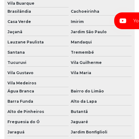
Vila Buarque
Maquina de cortar a laser
Brasilândia
Cachoeirinha
Yo
Maquina de cortar papel a laser
Casa Verde
Imirim
Maquina de cortar papel a laser preço
Jaçanã
Jardim São Paulo
Lauzane Paulista
Mandaqui
Maquina de cortar tecido a laser
Santana
Tremembé
Maquina de cortar tecido a laser preço
Tucuruvi
Vila Guilherme
Maquina de corte de papel a laser
Vila Gustavo
Vila Maria
Maquina de corte de papel a laser preço
Vila Medeiros
Maquina de corte de tecido automatica
Água Branca
Bairro do Limão
Maquina enfestadeira automatica
Barra Funda
Alto da Lapa
Maquina enfestadeira de tecido
Alto de Pinheiros
Butantã
Maquina de enfestar e cortar tecido
Freguesia do Ó
Jaguaré
Jaraguá
Jardim Bonfiglioli
Maquina de enfestar tecido