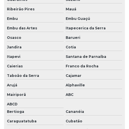
Papel para plotter sulfite
Ribeirão Pires
Mauá
Papel de proteção para calandra
Embu
Embu Guaçú
Papel resinado para sublimação
Embu das Artes
Itapecerica da Serra
Papel para risco
Osasco
Barueri
Papel para separar enfesto
Jandira
Cotia
Papel para sublimação
Itapevi
Santana de Parnaíba
Papel para sublimação em algodão
Caierias
Franco da Rocha
Papel para sublimação camiseta preta
Taboão da Serra
Cajamar
Papel para sublimação de camisetas
Arujá
Alphaville
Papel para sublimação de canecas
Mairiporã
ABC
ABCD
Papel sublimação fundo azul
Bertioga
Cananéia
Papel para sublimação preço
Caraguatatuba
Cubatão
Papel para sublimação rolo