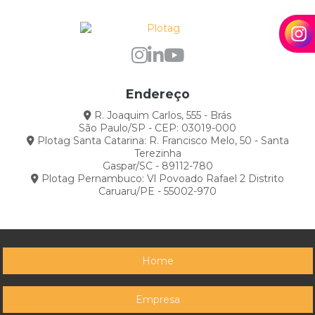
Plotter de impressão e recorte preço
Plotter de recorte preço
Plotter para risco de confecção
Programa para desenhar molde de roupas
Endereço
Programa para desenhar roupas
R. Joaquim Carlos, 555 - Brás
São Paulo/SP - CEP: 03019-000
Serviço de plotagem
Plotag Santa Catarina: R. Francisco Melo, 50 - Santa
Terezinha
Software cad para confecção
Gaspar/SC - 89112-780
Plotag Pernambuco: Vl Povoado Rafael 2 Distrito
Caruaru/PE - 55002-970
Home
Empresa