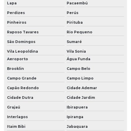
Lapa
Pacaembú
Maquina de enfestar tecido automatica
Perdizes
Perús
Mascaramento de pintura
Pinheiros
Pirituba
Onde comprar papel kraft
Raposo Tavares
Rio Pequeno
Papel cartão para sublimação
São Domingos
Sumaré
Papel para enfesto
Vila Leopoldina
Vila Sonia
Papel de estampa sublimação
Aeroporto
Água Funda
Papel fundo rosa sublimação
Brooklin
Campo Belo
Papel glossy preço
Campo Grande
Campo Limpo
Capão Redondo
Cidade Ademar
Papel para impressão de sublimação
Cidade Dutra
Cidade Jardim
Papel para impressora plotter
Grajaú
Ibirapuera
Papel kraft 300g
Interlagos
Ipiranga
Papel kraft duro
Itaim Bibi
Jabaquara
Papel kraft industrial