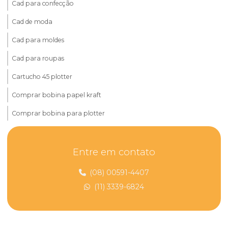
Cad para confecção
Cad de moda
Cad para moldes
Cad para roupas
Cartucho 45 plotter
Comprar bobina papel kraft
Comprar bobina para plotter
Comprar papel furado
Entre em contato
Comprar papel para modelagem
Comprar papel para plotter
(08) 00591-4407
(11) 3339-6824
Distribuidora de papel kraft
Distribuidora de papel kraft grosso
Distribuidora de papel kraft natural