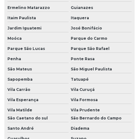
Papel para plotagem
Ermelino Matarazzo
Guianazes
Papel para plotter
Itaim Paulista
Itaquera
Papel para plotter 180cm
Jardim Iguatemi
José Bonifácio
Moóca
Parque do Carmo
Papel para plotter 45g
Parque São Lucas
Parque São Rafael
Papel para plotter 90 cm
Penha
Ponte Rasa
Papel para plotter 90g
São Mateus
São Miguel Paulista
Papel plotter 914x50 75g
Sapopemba
Tatuapé
Papel plotter 914x50 90g
Vila Carrão
Vila Curuçá
Papel plotter branco
Vila Esperança
Vila Formosa
Papel para plotter confecção
Vila Matilde
Vila Prudente
Papel para plotter preço
São Caetano do sul
São Bernardo do Campo
Santo André
Diadema
Papel para plotter sp
Guarulhos
Suzano