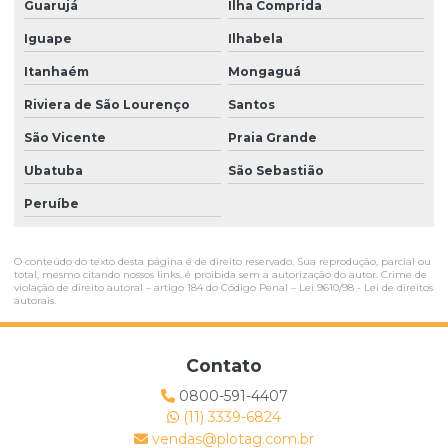
Guarujá
Ilha Comprida
Papel para sublimação sp
Iguape
Ilhabela
Papel para sublimação tecido
Itanhaém
Mongaguá
Papel sublimatico
Riviera de São Lourenço
Santos
Papel sublimático fundo azul
São Vicente
Praia Grande
Papel sublimático fundo branco
Ubatuba
São Sebastião
Papel sublimático fundo rosa
Peruíbe
Papel sulfite para plotter
O conteúdo do texto desta página é de direito reservado. Sua reprodução, parcial ou
Papel sulfite para sublimação
total, mesmo citando nossos links, é proibida sem a autorização do autor. Crime de
violação de direito autoral – artigo 184 do Código Penal –
Lei 9610/98 - Lei de direitos
autorais
.
Papel tratado para sublimação
Plotter de cartucho
Contato
Plotter para confecção
0800-591-4407
(11) 3339-6824
Plotter de impressão preço
vendas@plotag.com.br