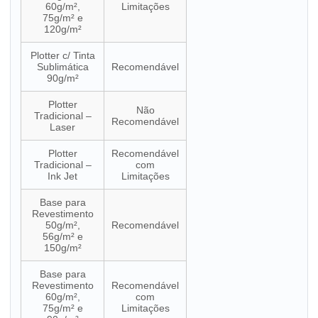
60g/m²,
Limitações
75g/m² e
120g/m²
Plotter c/ Tinta
Sublimática
Recomendável
90g/m²
Plotter
Não
Tradicional –
Recomendável
Laser
Plotter
Recomendável
Tradicional –
com
Ink Jet
Limitações
Base para
Revestimento
50g/m²,
Recomendável
56g/m² e
150g/m²
Base para
Revestimento
Recomendável
60g/m²,
com
75g/m² e
Limitações