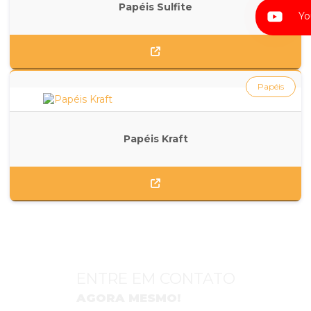
Papéis Sulfite
Yo
Papéis
Papéis Kraft
ENTRE EM CONTATO
AGORA MESMO!