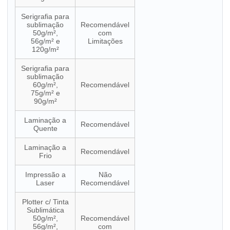
Serigrafia para
sublimação
Recomendável
50g/m²,
com
56g/m² e
Limitações
120g/m²
Serigrafia para
sublimação
60g/m²,
Recomendável
75g/m² e
90g/m²
Laminação a
Recomendável
Quente
Laminação a
Recomendável
Frio
Impressão a
Não
Laser
Recomendável
Plotter c/ Tinta
Sublimática
50g/m²,
Recomendável
56g/m²,
com