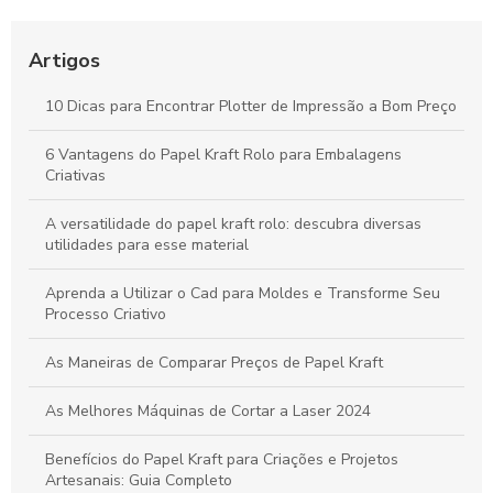
Bobinas de Papel para Plotter: Guia Essencial para Escolha e
Uso Otimizado
Artigos
Máquinas de Corte a Laser: Como Otimizam a Precisão e a
10 Dicas para Encontrar Plotter de Impressão a Bom Preço
Criatividade na Produção de Papel
6 Vantagens do Papel Kraft Rolo para Embalagens
Tudo sobre Papel Kraft: Guia Completo para Usos e
Criativas
Transformações em Projetos Criativos
A versatilidade do papel kraft rolo: descubra diversas
utilidades para esse material
Aprenda a Utilizar o Cad para Moldes e Transforme Seu
Processo Criativo
As Maneiras de Comparar Preços de Papel Kraft
As Melhores Máquinas de Cortar a Laser 2024
Benefícios do Papel Kraft para Criações e Projetos
Artesanais: Guia Completo