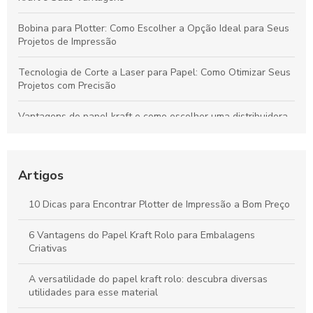
Bobina para Plotter: Como Escolher a Opção Ideal para Seus
Projetos de Impressão
Tecnologia de Corte a Laser para Papel: Como Otimizar Seus
Projetos com Precisão
Vantagens do papel kraft e como escolher uma distribuidora
confiável para seu negócio
Bobinas de Papel para Plotter: Guia Essencial para Escolha e
Uso Otimizado
Artigos
Máquinas de Corte a Laser: Como Otimizam a Precisão e a
10 Dicas para Encontrar Plotter de Impressão a Bom Preço
Criatividade na Produção de Papel
6 Vantagens do Papel Kraft Rolo para Embalagens
Tudo sobre Papel Kraft: Guia Completo para Usos e
Criativas
Transformações em Projetos Criativos
A versatilidade do papel kraft rolo: descubra diversas
utilidades para esse material