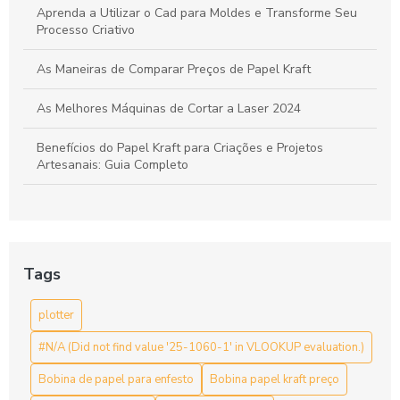
Aprenda a Utilizar o Cad para Moldes e Transforme Seu
Processo Criativo
As Maneiras de Comparar Preços de Papel Kraft
As Melhores Máquinas de Cortar a Laser 2024
Benefícios do Papel Kraft para Criações e Projetos
Artesanais: Guia Completo
Bobina de Papel para Enfesto: A Escolha Ideal para Sua
Indústria
Bobina de papel para enfesto: como escolher a ideal para
Tags
sua produção
plotter
Bobina de papel para enfesto: escolha ideal para suas
necessidades de embalagem
#N/A (Did not find value '25-1060-1' in VLOOKUP evaluation.)
Bobina de papel para enfesto: Guia Completo
Bobina de papel para enfesto
Bobina papel kraft preço