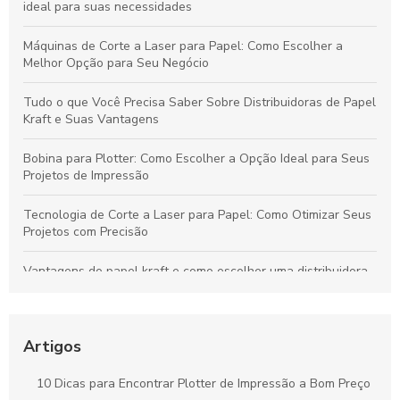
ideal para suas necessidades
Máquinas de Corte a Laser para Papel: Como Escolher a
Melhor Opção para Seu Negócio
Tudo o que Você Precisa Saber Sobre Distribuidoras de Papel
Kraft e Suas Vantagens
Bobina para Plotter: Como Escolher a Opção Ideal para Seus
Projetos de Impressão
Tecnologia de Corte a Laser para Papel: Como Otimizar Seus
Projetos com Precisão
Vantagens do papel kraft e como escolher uma distribuidora
confiável para seu negócio
Bobinas de Papel para Plotter: Guia Essencial para Escolha e
Uso Otimizado
Artigos
Máquinas de Corte a Laser: Como Otimizam a Precisão e a
10 Dicas para Encontrar Plotter de Impressão a Bom Preço