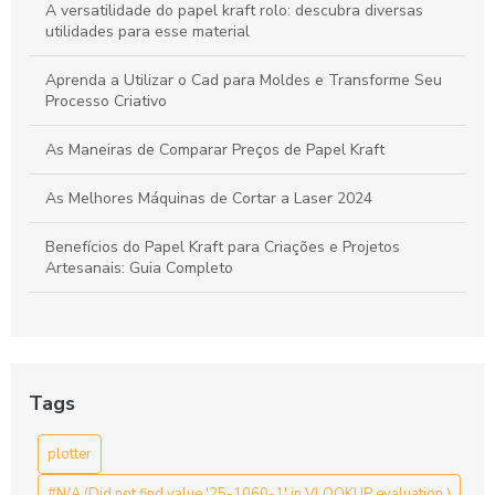
A versatilidade do papel kraft rolo: descubra diversas
utilidades para esse material
Aprenda a Utilizar o Cad para Moldes e Transforme Seu
Processo Criativo
As Maneiras de Comparar Preços de Papel Kraft
As Melhores Máquinas de Cortar a Laser 2024
Benefícios do Papel Kraft para Criações e Projetos
Artesanais: Guia Completo
Bobina de Papel para Enfesto: A Escolha Ideal para Sua
Indústria
Bobina de papel para enfesto: como escolher a ideal para
Tags
sua produção
plotter
Bobina de papel para enfesto: escolha ideal para suas
necessidades de embalagem
#N/A (Did not find value '25-1060-1' in VLOOKUP evaluation.)