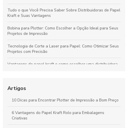
Tudo o que Você Precisa Saber Sobre Distribuidoras de Papel
Kraft e Suas Vantagens
Bobina para Plotter: Como Escolher a Opção Ideal para Seus
Projetos de Impressão
Tecnologia de Corte a Laser para Papel: Como Otimizar Seus
Projetos com Precisão
Vantagens do papel kraft e como escolher uma distribuidora
confiável para seu negócio
Bobinas de Papel para Plotter: Guia Essencial para Escolha e
Uso Otimizado
Artigos
Máquinas de Corte a Laser: Como Otimizam a Precisão e a
10 Dicas para Encontrar Plotter de Impressão a Bom Preço
Criatividade na Produção de Papel
6 Vantagens do Papel Kraft Rolo para Embalagens
Tudo sobre Papel Kraft: Guia Completo para Usos e
Criativas
Transformações em Projetos Criativos