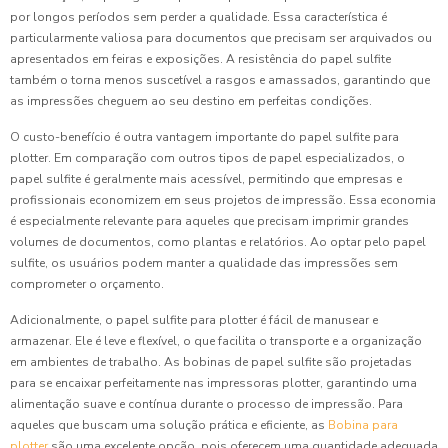
por longos períodos sem perder a qualidade. Essa característica é
particularmente valiosa para documentos que precisam ser arquivados ou
apresentados em feiras e exposições. A resistência do papel sulfite
também o torna menos suscetível a rasgos e amassados, garantindo que
as impressões cheguem ao seu destino em perfeitas condições.
O custo-benefício é outra vantagem importante do papel sulfite para
plotter. Em comparação com outros tipos de papel especializados, o
papel sulfite é geralmente mais acessível, permitindo que empresas e
profissionais economizem em seus projetos de impressão. Essa economia
é especialmente relevante para aqueles que precisam imprimir grandes
volumes de documentos, como plantas e relatórios. Ao optar pelo papel
sulfite, os usuários podem manter a qualidade das impressões sem
comprometer o orçamento.
Adicionalmente, o papel sulfite para plotter é fácil de manusear e
armazenar. Ele é leve e flexível, o que facilita o transporte e a organização
em ambientes de trabalho. As bobinas de papel sulfite são projetadas
para se encaixar perfeitamente nas impressoras plotter, garantindo uma
alimentação suave e contínua durante o processo de impressão. Para
aqueles que buscam uma solução prática e eficiente, as
Bobina para
plotter
são uma excelente opção, pois oferecem uma quantidade adequada