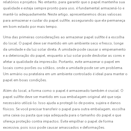
relatórios e projetos. No entanto, para garantir que o papel mantenha sua
qualidade e esteja sempre pronto para uso, é fundamental armazená-lo e
mantê-lo adequadamente. Neste artigo, apresentaremos dicas valiosas
para armazenar e cuidar do papel sulfite, assegurando que ele permaneça
em bom estado por mais tempo.
Uma das primeiras considerações ao armazenar papel sulfite é a escolha
do local. O papel deve ser mantido em um ambiente seco e fresco, longe
da umidade e da luz solar direta. A umidade pode causar o empenamento
e a deterioração do papel, enquanto a luz solar pode desbotar as cores e
afetar a qualidade da impressão. Portanto, evite armazenar o papel em
locais como porões ou sótãos, onde a umidade pode ser um problema.
Um armário ou prateleira em um ambiente controlado é ideal para manter o
papel em boas condições.
Além do local, a forma como o papel é armazenado também é crucial. O
papel sulfite deve ser mantido em sua embalagem original até que seja
necessário utilizá-lo. Isso ajuda a protegê-lo de poeira, sujeira e danos
físicos. Se você precisar transferir o papel para outra embalagem, escolha
uma caixa ou pasta que seja adequada para o tamanho do papel e que
ofereça proteção contra impactos. Evite empilhar o papel de forma
excessiva, pois isso pode causar amassados e deformações.