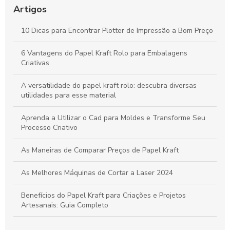
Uso Otimizado
Artigos
Máquinas de Corte a Laser: Como Otimizam a Precisão e a
10 Dicas para Encontrar Plotter de Impressão a Bom Preço
Criatividade na Produção de Papel
6 Vantagens do Papel Kraft Rolo para Embalagens
Tudo sobre Papel Kraft: Guia Completo para Usos e
Criativas
Transformações em Projetos Criativos
A versatilidade do papel kraft rolo: descubra diversas
utilidades para esse material
Aprenda a Utilizar o Cad para Moldes e Transforme Seu
Processo Criativo
As Maneiras de Comparar Preços de Papel Kraft
As Melhores Máquinas de Cortar a Laser 2024
Benefícios do Papel Kraft para Criações e Projetos
Artesanais: Guia Completo
Bobina de Papel para Enfesto: A Escolha Ideal para Sua