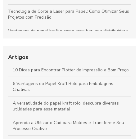
Tecnologia de Corte a Laser para Papel: Como Otimizar Seus
Projetos com Precisão
Vantagens do papel kraft e como escolher uma distribuidora
confiável para seu negócio
Bobinas de Papel para Plotter: Guia Essencial para Escolha e
Uso Otimizado
Artigos
Máquinas de Corte a Laser: Como Otimizam a Precisão e a
10 Dicas para Encontrar Plotter de Impressão a Bom Preço
Criatividade na Produção de Papel
6 Vantagens do Papel Kraft Rolo para Embalagens
Tudo sobre Papel Kraft: Guia Completo para Usos e
Criativas
Transformações em Projetos Criativos
A versatilidade do papel kraft rolo: descubra diversas
utilidades para esse material
Aprenda a Utilizar o Cad para Moldes e Transforme Seu
Processo Criativo