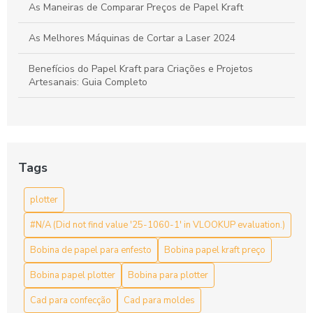
As Maneiras de Comparar Preços de Papel Kraft
As Melhores Máquinas de Cortar a Laser 2024
Benefícios do Papel Kraft para Criações e Projetos
Artesanais: Guia Completo
Bobina de Papel para Enfesto: A Escolha Ideal para Sua
Indústria
Bobina de papel para enfesto: como escolher a ideal para
Tags
sua produção
plotter
Bobina de papel para enfesto: escolha ideal para suas
necessidades de embalagem
#N/A (Did not find value '25-1060-1' in VLOOKUP evaluation.)
Bobina de papel para enfesto: Guia Completo
Bobina de papel para enfesto
Bobina papel kraft preço
Bobina de papel para enfesto: organização para
Bobina papel plotter
Bobina para plotter
confecções
Cad para confecção
Cad para moldes