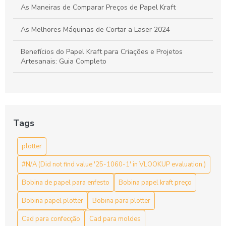
As Maneiras de Comparar Preços de Papel Kraft
As Melhores Máquinas de Cortar a Laser 2024
Benefícios do Papel Kraft para Criações e Projetos
Artesanais: Guia Completo
Bobina de Papel para Enfesto: A Escolha Ideal para Sua
Indústria
Bobina de papel para enfesto: como escolher a ideal para
Tags
sua produção
plotter
Bobina de papel para enfesto: escolha ideal para suas
necessidades de embalagem
#N/A (Did not find value '25-1060-1' in VLOOKUP evaluation.)
Bobina de papel para enfesto: Guia Completo
Bobina de papel para enfesto
Bobina papel kraft preço
Bobina de papel para enfesto: organização para
Bobina papel plotter
Bobina para plotter
confecções
Cad para confecção
Cad para moldes