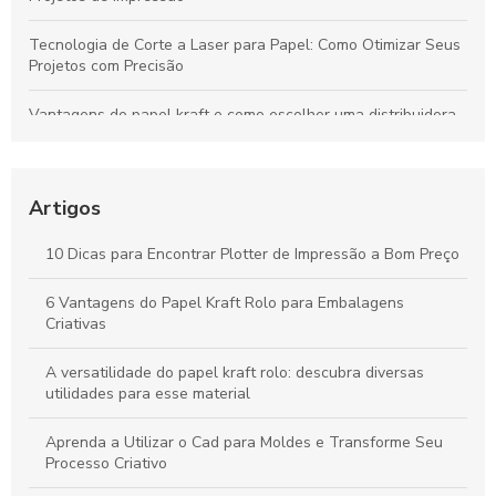
Tecnologia de Corte a Laser para Papel: Como Otimizar Seus
Projetos com Precisão
Vantagens do papel kraft e como escolher uma distribuidora
confiável para seu negócio
Bobinas de Papel para Plotter: Guia Essencial para Escolha e
Uso Otimizado
Artigos
Máquinas de Corte a Laser: Como Otimizam a Precisão e a
10 Dicas para Encontrar Plotter de Impressão a Bom Preço
Criatividade na Produção de Papel
6 Vantagens do Papel Kraft Rolo para Embalagens
Tudo sobre Papel Kraft: Guia Completo para Usos e
Criativas
Transformações em Projetos Criativos
A versatilidade do papel kraft rolo: descubra diversas
utilidades para esse material
Aprenda a Utilizar o Cad para Moldes e Transforme Seu
Processo Criativo