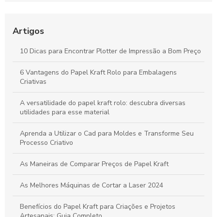
Bobinas de Papel para Plotter: Guia Essencial para Escolha e
Uso Otimizado
Artigos
Máquinas de Corte a Laser: Como Otimizam a Precisão e a
10 Dicas para Encontrar Plotter de Impressão a Bom Preço
Criatividade na Produção de Papel
6 Vantagens do Papel Kraft Rolo para Embalagens
Tudo sobre Papel Kraft: Guia Completo para Usos e
Criativas
Transformações em Projetos Criativos
A versatilidade do papel kraft rolo: descubra diversas
utilidades para esse material
Aprenda a Utilizar o Cad para Moldes e Transforme Seu
Processo Criativo
As Maneiras de Comparar Preços de Papel Kraft
As Melhores Máquinas de Cortar a Laser 2024
Benefícios do Papel Kraft para Criações e Projetos
Artesanais: Guia Completo