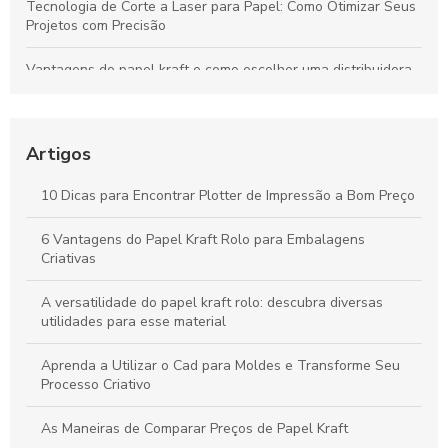
Tecnologia de Corte a Laser para Papel: Como Otimizar Seus
Projetos com Precisão
Vantagens do papel kraft e como escolher uma distribuidora
confiável para seu negócio
Bobinas de Papel para Plotter: Guia Essencial para Escolha e
Uso Otimizado
Artigos
Máquinas de Corte a Laser: Como Otimizam a Precisão e a
10 Dicas para Encontrar Plotter de Impressão a Bom Preço
Criatividade na Produção de Papel
6 Vantagens do Papel Kraft Rolo para Embalagens
Tudo sobre Papel Kraft: Guia Completo para Usos e
Criativas
Transformações em Projetos Criativos
A versatilidade do papel kraft rolo: descubra diversas
utilidades para esse material
Aprenda a Utilizar o Cad para Moldes e Transforme Seu
Processo Criativo
As Maneiras de Comparar Preços de Papel Kraft