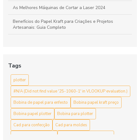
As Melhores Máquinas de Cortar a Laser 2024
Benefícios do Papel Kraft para Criações e Projetos
Artesanais: Guia Completo
Bobina de Papel para Enfesto: A Escolha Ideal para Sua
Indústria
Bobina de papel para enfesto: como escolher a ideal para
Tags
sua produção
plotter
Bobina de papel para enfesto: escolha ideal para suas
necessidades de embalagem
#N/A (Did not find value '25-1060-1' in VLOOKUP evaluation.)
Bobina de papel para enfesto: Guia Completo
Bobina de papel para enfesto
Bobina papel kraft preço
Bobina de papel para enfesto: organização para
Bobina papel plotter
Bobina para plotter
confecções
Cad para confecção
Cad para moldes
Bobina de papel para enfesto: Qualidade e Utilidade
Comprar papel furado
Comprar papel para plotter