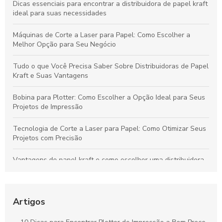
Dicas essenciais para encontrar a distribuidora de papel kraft
ideal para suas necessidades
Máquinas de Corte a Laser para Papel: Como Escolher a
Melhor Opção para Seu Negócio
Tudo o que Você Precisa Saber Sobre Distribuidoras de Papel
Kraft e Suas Vantagens
Bobina para Plotter: Como Escolher a Opção Ideal para Seus
Projetos de Impressão
Tecnologia de Corte a Laser para Papel: Como Otimizar Seus
Projetos com Precisão
Vantagens do papel kraft e como escolher uma distribuidora
confiável para seu negócio
Bobinas de Papel para Plotter: Guia Essencial para Escolha e
Uso Otimizado
Artigos