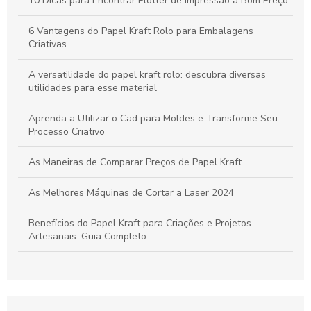
Máquinas de Corte a Laser: Como Otimizam a Precisão e a
10 Dicas para Encontrar Plotter de Impressão a Bom Preço
Criatividade na Produção de Papel
6 Vantagens do Papel Kraft Rolo para Embalagens
Tudo sobre Papel Kraft: Guia Completo para Usos e
Criativas
Transformações em Projetos Criativos
A versatilidade do papel kraft rolo: descubra diversas
utilidades para esse material
Aprenda a Utilizar o Cad para Moldes e Transforme Seu
Processo Criativo
As Maneiras de Comparar Preços de Papel Kraft
As Melhores Máquinas de Cortar a Laser 2024
Benefícios do Papel Kraft para Criações e Projetos
Artesanais: Guia Completo
Bobina de Papel para Enfesto: A Escolha Ideal para Sua
Indústria
Bobina de papel para enfesto: como escolher a ideal para