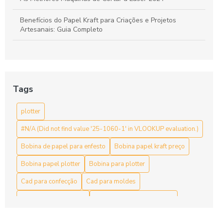
Benefícios do Papel Kraft para Criações e Projetos
Artesanais: Guia Completo
Bobina de Papel para Enfesto: A Escolha Ideal para Sua
Indústria
Bobina de papel para enfesto: como escolher a ideal para
Tags
sua produção
plotter
Bobina de papel para enfesto: escolha ideal para suas
necessidades de embalagem
#N/A (Did not find value '25-1060-1' in VLOOKUP evaluation.)
Bobina de papel para enfesto: Guia Completo
Bobina de papel para enfesto
Bobina papel kraft preço
Bobina de papel para enfesto: organização para
Bobina papel plotter
Bobina para plotter
confecções
Cad para confecção
Cad para moldes
Bobina de papel para enfesto: Qualidade e Utilidade
Comprar papel furado
Comprar papel para plotter
Bobina de Papel para Enfesto: Soluções Eficientes para
Comunicação
Distribuidora de papel kraft