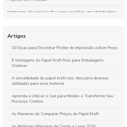
Vantagens do papel kraft e como escolher uma distribuidora
confiável para seu negócio
Bobinas de Papel para Plotter: Guia Essencial para Escolha e
Uso Otimizado
Artigos
Máquinas de Corte a Laser: Como Otimizam a Precisão e a
10 Dicas para Encontrar Plotter de Impressão a Bom Preço
Criatividade na Produção de Papel
6 Vantagens do Papel Kraft Rolo para Embalagens
Tudo sobre Papel Kraft: Guia Completo para Usos e
Criativas
Transformações em Projetos Criativos
A versatilidade do papel kraft rolo: descubra diversas
utilidades para esse material
Aprenda a Utilizar o Cad para Moldes e Transforme Seu
Processo Criativo
As Maneiras de Comparar Preços de Papel Kraft
As Melhores Máquinas de Cortar a Laser 2024