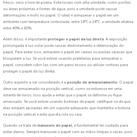
fresco, seco e livre de poeira. Evite locais com alta umidade, como porões
ou áreas próximas a fontes de água, pois a umidade pode causar
deformações e mofo no papel. O ideal é armazenar o papel em um
ambiente com temperatura controlada, entre 18°C e 24°C, e umidade relativa
entre 40% e 60%.
Além disso, é importante
proteger o papel da luz direta
. A exposição
prolongada à luz solar pode causar desbotamento e deterioração do
papel. Para evitar isso, armazene o papel em caixas ou pastas opacas que
bloqueiem a luz. Se você estiver usando prateleiras para armazenar o
papel, considere cobri-las com um pano escuro ou utilizar cortinas para
proteger o papel da luz direta.
Outro aspecto a ser considerado é a
posição de armazenamento
. O papel
deve ser armazenado na posição vertical, como se estivesse em uma
estante de livros. Isso ajuda a evitar que o papel se deforme ou fique
amassado. Se você estiver usando bobinas de papel, certifique-se de que
elas estejam apoiadas em um suporte adequado que mantenha a bobina
na posição vertical e evite que ela role ou caia.
Quando se trata de
manuseio do papel
, é fundamental ter cuidado para
evitar danos. Sempre manuseie o papel com as mãos limpas e secas, pois