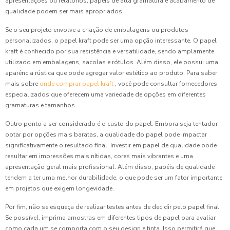
apresentações ou relatórios, papéis de alta gramatura e acabamento de
qualidade podem ser mais apropriados.
Se o seu projeto envolve a criação de embalagens ou produtos
personalizados, o papel kraft pode ser uma opção interessante. O papel
kraft é conhecido por sua resistência e versatilidade, sendo amplamente
utilizado em embalagens, sacolas e rótulos. Além disso, ele possui uma
aparência rústica que pode agregar valor estético ao produto. Para saber
mais sobre
onde comprar papel kraft
, você pode consultar fornecedores
especializados que oferecem uma variedade de opções em diferentes
gramaturas e tamanhos.
Outro ponto a ser considerado é o custo do papel. Embora seja tentador
optar por opções mais baratas, a qualidade do papel pode impactar
significativamente o resultado final. Investir em papel de qualidade pode
resultar em impressões mais nítidas, cores mais vibrantes e uma
apresentação geral mais profissional. Além disso, papéis de qualidade
tendem a ter uma melhor durabilidade, o que pode ser um fator importante
em projetos que exigem longevidade.
Por fim, não se esqueça de realizar testes antes de decidir pelo papel final.
Se possível, imprima amostras em diferentes tipos de papel para avaliar
como cada um se comporta com o seu design e tinta. Isso permitirá que