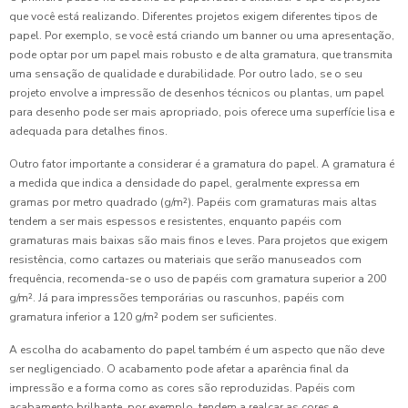
que você está realizando. Diferentes projetos exigem diferentes tipos de
papel. Por exemplo, se você está criando um banner ou uma apresentação,
pode optar por um papel mais robusto e de alta gramatura, que transmita
uma sensação de qualidade e durabilidade. Por outro lado, se o seu
projeto envolve a impressão de desenhos técnicos ou plantas, um papel
para desenho pode ser mais apropriado, pois oferece uma superfície lisa e
adequada para detalhes finos.
Outro fator importante a considerar é a gramatura do papel. A gramatura é
a medida que indica a densidade do papel, geralmente expressa em
gramas por metro quadrado (g/m²). Papéis com gramaturas mais altas
tendem a ser mais espessos e resistentes, enquanto papéis com
gramaturas mais baixas são mais finos e leves. Para projetos que exigem
resistência, como cartazes ou materiais que serão manuseados com
frequência, recomenda-se o uso de papéis com gramatura superior a 200
g/m². Já para impressões temporárias ou rascunhos, papéis com
gramatura inferior a 120 g/m² podem ser suficientes.
A escolha do acabamento do papel também é um aspecto que não deve
ser negligenciado. O acabamento pode afetar a aparência final da
impressão e a forma como as cores são reproduzidas. Papéis com
acabamento brilhante, por exemplo, tendem a realçar as cores e