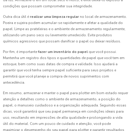
da luz. Armazene-o em um local seco e fresco, e evite deixá-lo exposto a
condições que possam comprometer sua integridade.
Outra dica útil é
realizar uma limpeza regular
no local de armazenamento.
Poeira e sujeira podem acumular-se rapidamente e afetar a qualidade do
papel. Limpe as prateleiras e o ambiente de armazenamento regularmente,
utilizando um pano seco ou levemente umedecido. Evite produtos
químicos agressivos que possam danificar o papel ou deixar resíduos.
Por fim, é importante
fazer um inventário do papel
que você possui.
Mantenha um registro dos tipos e quantidades de papel que você tem em
estoque, bem como suas datas de compra e validade. Isso ajudará a
garantir que você tenha sempre papel suficiente para seus projetos e
permitirá que você planeje a compra de novos suprimentos com
antecedência.
Em resumo, armazenar e manter o papel para plotter em bom estado requer
atenção a detalhes como o ambiente de armazenamento, a posição do
papel, o manuseio cuidadoso e a organização adequada. Seguindo essas
dicas, você garantirá que seu papel permaneça em condições ideais para
uso, resultando em impressões de alta qualidade e prolongando a vida
útil do material. Com um pouco de cuidado e atenção, você pode
maximizar o desempenho do seu papel para plotter e garantir resultados