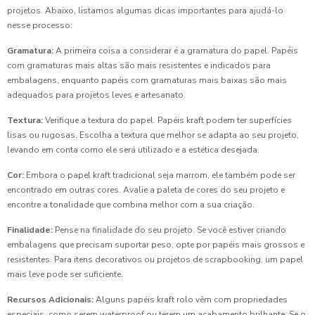
projetos. Abaixo, listamos algumas dicas importantes para ajudá-lo
nesse processo:
Gramatura:
A primeira coisa a considerar é a gramatura do papel. Papéis
com gramaturas mais altas são mais resistentes e indicados para
embalagens, enquanto papéis com gramaturas mais baixas são mais
adequados para projetos leves e artesanato.
Textura:
Verifique a textura do papel. Papéis kraft podem ter superfícies
lisas ou rugosas. Escolha a textura que melhor se adapta ao seu projeto,
levando em conta como ele será utilizado e a estética desejada.
Cor:
Embora o papel kraft tradicional seja marrom, ele também pode ser
encontrado em outras cores. Avalie a paleta de cores do seu projeto e
encontre a tonalidade que combina melhor com a sua criação.
Finalidade:
Pense na finalidade do seu projeto. Se você estiver criando
embalagens que precisam suportar peso, opte por papéis mais grossos e
resistentes. Para itens decorativos ou projetos de scrapbooking, um papel
mais leve pode ser suficiente.
Recursos Adicionais:
Alguns papéis kraft rolo vêm com propriedades
especiais, como serem waterproof ou terem um acabamento brilhante. Se o