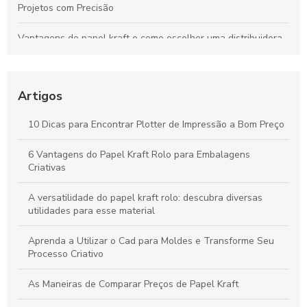
Projetos com Precisão
Vantagens do papel kraft e como escolher uma distribuidora
confiável para seu negócio
Bobinas de Papel para Plotter: Guia Essencial para Escolha e
Uso Otimizado
Artigos
Máquinas de Corte a Laser: Como Otimizam a Precisão e a
10 Dicas para Encontrar Plotter de Impressão a Bom Preço
Criatividade na Produção de Papel
6 Vantagens do Papel Kraft Rolo para Embalagens
Tudo sobre Papel Kraft: Guia Completo para Usos e
Criativas
Transformações em Projetos Criativos
A versatilidade do papel kraft rolo: descubra diversas
utilidades para esse material
Aprenda a Utilizar o Cad para Moldes e Transforme Seu
Processo Criativo
As Maneiras de Comparar Preços de Papel Kraft