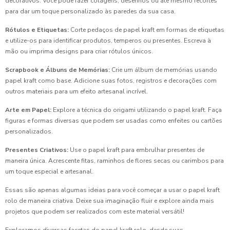
decorativos. Você pode fazer colagens, desenhos ou até mesmo recortes
para dar um toque personalizado às paredes da sua casa.
Rótulos e Etiquetas:
Corte pedaços de papel kraft em formas de etiquetas
e utilize-os para identificar produtos, temperos ou presentes. Escreva à
mão ou imprima designs para criar rótulos únicos.
Scrapbook e Álbuns de Memórias:
Crie um álbum de memórias usando
papel kraft como base. Adicione suas fotos, registros e decorações com
outros materiais para um efeito artesanal incrível.
Arte em Papel:
Explore a técnica do origami utilizando o papel kraft. Faça
figuras e formas diversas que podem ser usadas como enfeites ou cartões
personalizados.
Presentes Criativos:
Use o papel kraft para embrulhar presentes de
maneira única. Acrescente fitas, raminhos de flores secas ou carimbos para
um toque especial e artesanal.
Essas são apenas algumas ideias para você começar a usar o papel kraft
rolo de maneira criativa. Deixe sua imaginação fluir e explore ainda mais
projetos que podem ser realizados com este material versátil!