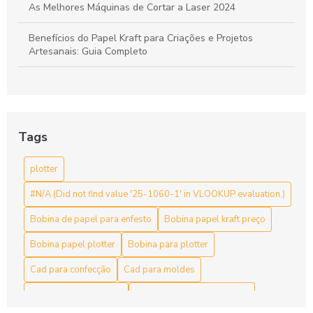
As Melhores Máquinas de Cortar a Laser 2024
Benefícios do Papel Kraft para Criações e Projetos
Artesanais: Guia Completo
Bobina de Papel para Enfesto: A Escolha Ideal para Sua
Indústria
Bobina de papel para enfesto: como escolher a ideal para
Tags
sua produção
plotter
Bobina de papel para enfesto: escolha ideal para suas
necessidades de embalagem
#N/A (Did not find value '25-1060-1' in VLOOKUP evaluation.)
Bobina de papel para enfesto: Guia Completo
Bobina de papel para enfesto
Bobina papel kraft preço
Bobina de papel para enfesto: organização para
Bobina papel plotter
Bobina para plotter
confecções
Cad para confecção
Cad para moldes
Bobina de papel para enfesto: Qualidade e Utilidade
Comprar papel furado
Comprar papel para plotter