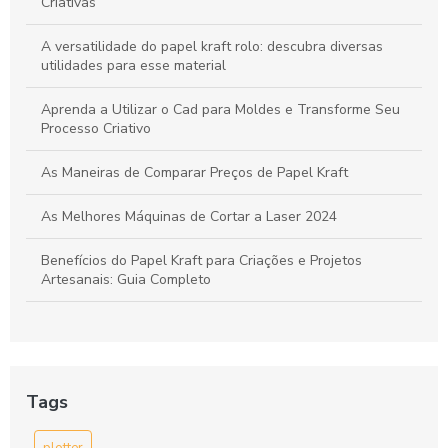
Tudo sobre Papel Kraft: Guia Completo para Usos e
Criativas
Transformações em Projetos Criativos
A versatilidade do papel kraft rolo: descubra diversas
utilidades para esse material
Aprenda a Utilizar o Cad para Moldes e Transforme Seu
Processo Criativo
As Maneiras de Comparar Preços de Papel Kraft
As Melhores Máquinas de Cortar a Laser 2024
Benefícios do Papel Kraft para Criações e Projetos
Artesanais: Guia Completo
Bobina de Papel para Enfesto: A Escolha Ideal para Sua
Indústria
Bobina de papel para enfesto: como escolher a ideal para
Tags
sua produção