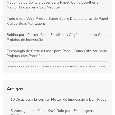
Máquinas de Corte a Laser para Papel: Como Escolher a
Melhor Opção para Seu Negócio
Tudo o que Você Precisa Saber Sobre Distribuidoras de Papel
Kraft e Suas Vantagens
Bobina para Plotter: Como Escolher a Opção Ideal para Seus
Projetos de Impressão
Tecnologia de Corte a Laser para Papel: Como Otimizar Seus
Projetos com Precisão
Vantagens do papel kraft e como escolher uma distribuidora
confiável para seu negócio
Bobinas de Papel para Plotter: Guia Essencial para Escolha e
Uso Otimizado
Artigos
Máquinas de Corte a Laser: Como Otimizam a Precisão e a
10 Dicas para Encontrar Plotter de Impressão a Bom Preço
Criatividade na Produção de Papel
6 Vantagens do Papel Kraft Rolo para Embalagens