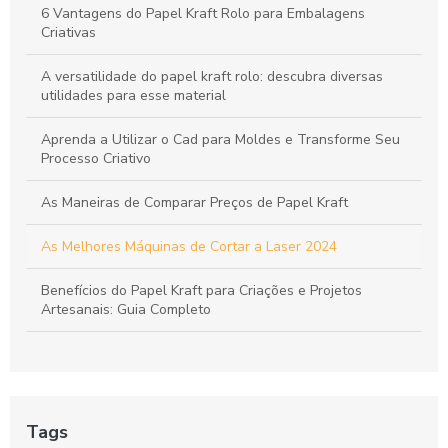
6 Vantagens do Papel Kraft Rolo para Embalagens
Tudo sobre Papel Kraft: Guia Completo para Usos e
Criativas
Transformações em Projetos Criativos
A versatilidade do papel kraft rolo: descubra diversas
utilidades para esse material
Aprenda a Utilizar o Cad para Moldes e Transforme Seu
Processo Criativo
As Maneiras de Comparar Preços de Papel Kraft
As Melhores Máquinas de Cortar a Laser 2024
Benefícios do Papel Kraft para Criações e Projetos
Artesanais: Guia Completo
Bobina de Papel para Enfesto: A Escolha Ideal para Sua
Indústria
Bobina de papel para enfesto: como escolher a ideal para
Tags
sua produção