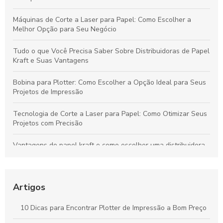
Máquinas de Corte a Laser para Papel: Como Escolher a
Melhor Opção para Seu Negócio
Tudo o que Você Precisa Saber Sobre Distribuidoras de Papel
Kraft e Suas Vantagens
Bobina para Plotter: Como Escolher a Opção Ideal para Seus
Projetos de Impressão
Tecnologia de Corte a Laser para Papel: Como Otimizar Seus
Projetos com Precisão
Vantagens do papel kraft e como escolher uma distribuidora
confiável para seu negócio
Bobinas de Papel para Plotter: Guia Essencial para Escolha e
Uso Otimizado
Artigos
Máquinas de Corte a Laser: Como Otimizam a Precisão e a
10 Dicas para Encontrar Plotter de Impressão a Bom Preço
Criatividade na Produção de Papel