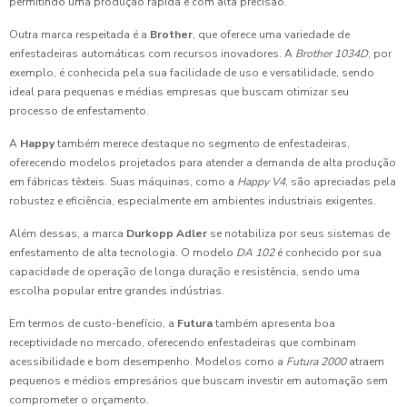
permitindo uma produção rápida e com alta precisão.
Outra marca respeitada é a
Brother
, que oferece uma variedade de
enfestadeiras automáticas com recursos inovadores. A
Brother 1034D
, por
exemplo, é conhecida pela sua facilidade de uso e versatilidade, sendo
ideal para pequenas e médias empresas que buscam otimizar seu
processo de enfestamento.
A
Happy
também merece destaque no segmento de enfestadeiras,
oferecendo modelos projetados para atender a demanda de alta produção
em fábricas têxteis. Suas máquinas, como a
Happy V4
, são apreciadas pela
robustez e eficiência, especialmente em ambientes industriais exigentes.
Além dessas, a marca
Durkopp Adler
se notabiliza por seus sistemas de
enfestamento de alta tecnologia. O modelo
DA 102
é conhecido por sua
capacidade de operação de longa duração e resistência, sendo uma
escolha popular entre grandes indústrias.
Em termos de custo-benefício, a
Futura
também apresenta boa
receptividade no mercado, oferecendo enfestadeiras que combinam
acessibilidade e bom desempenho. Modelos como a
Futura 2000
atraem
pequenos e médios empresários que buscam investir em automação sem
comprometer o orçamento.