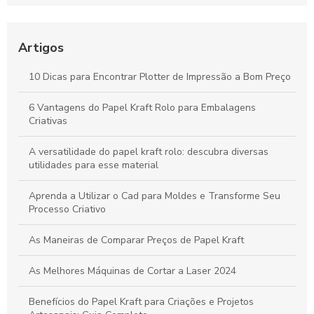
confiável para seu negócio
Bobinas de Papel para Plotter: Guia Essencial para Escolha e
Uso Otimizado
Artigos
Máquinas de Corte a Laser: Como Otimizam a Precisão e a
10 Dicas para Encontrar Plotter de Impressão a Bom Preço
Criatividade na Produção de Papel
6 Vantagens do Papel Kraft Rolo para Embalagens
Tudo sobre Papel Kraft: Guia Completo para Usos e
Criativas
Transformações em Projetos Criativos
A versatilidade do papel kraft rolo: descubra diversas
utilidades para esse material
Aprenda a Utilizar o Cad para Moldes e Transforme Seu
Processo Criativo
As Maneiras de Comparar Preços de Papel Kraft
As Melhores Máquinas de Cortar a Laser 2024
Benefícios do Papel Kraft para Criações e Projetos