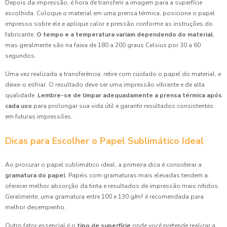
Depois da impressão, é hora de transferir a imagem para a superfície
escolhida. Coloque o material em uma prensa térmica, posicione o papel
impresso sobre ele e aplique calor e pressão conforme as instruções do
fabricante.
O tempo e a temperatura variam dependendo do material
,
mas geralmente são na faixa de 180 a 200 graus Celsius por 30 a 60
segundos.
Uma vez realizada a transferência, retire com cuidado o papel do material, e
deixe-o esfriar. O resultado deve ser uma impressão vibrante e de alta
qualidade.
Lembre-se de limpar adequadamente a prensa térmica após
cada uso
para prolongar sua vida útil e garantir resultados consistentes
em futuras impressões.
Dicas para Escolher o Papel Sublimático Ideal
Ao procurar o papel sublimático ideal, a primeira dica é considerar a
gramatura do papel
. Papéis com gramaturas mais elevadas tendem a
oferecer melhor absorção da tinta e resultados de impressão mais nítidos.
Geralmente, uma gramatura entre 100 e 130 g/m² é recomendada para
melhor desempenho.
Outro fator essencial é o
tipo de superfície
onde você pretende realizar a