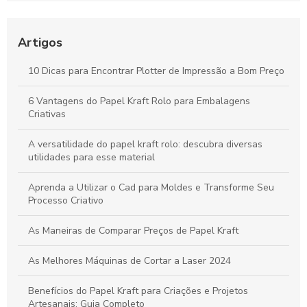
Bobinas de Papel para Plotter: Guia Essencial para Escolha e
Uso Otimizado
Artigos
Máquinas de Corte a Laser: Como Otimizam a Precisão e a
10 Dicas para Encontrar Plotter de Impressão a Bom Preço
Criatividade na Produção de Papel
6 Vantagens do Papel Kraft Rolo para Embalagens
Tudo sobre Papel Kraft: Guia Completo para Usos e
Criativas
Transformações em Projetos Criativos
A versatilidade do papel kraft rolo: descubra diversas
utilidades para esse material
Aprenda a Utilizar o Cad para Moldes e Transforme Seu
Processo Criativo
As Maneiras de Comparar Preços de Papel Kraft
As Melhores Máquinas de Cortar a Laser 2024
Benefícios do Papel Kraft para Criações e Projetos
Artesanais: Guia Completo