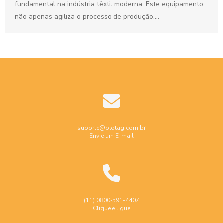
fundamental na indústria têxtil moderna. Este equipamento
não apenas agiliza o processo de produção,...
suporte@plotag.com.br
Envie um E-mail
(11) 0800-591-4407
Clique e ligue