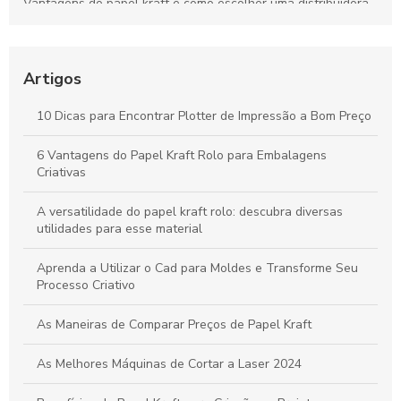
Vantagens do papel kraft e como escolher uma distribuidora
confiável para seu negócio
Bobinas de Papel para Plotter: Guia Essencial para Escolha e
Uso Otimizado
Artigos
Máquinas de Corte a Laser: Como Otimizam a Precisão e a
10 Dicas para Encontrar Plotter de Impressão a Bom Preço
Criatividade na Produção de Papel
6 Vantagens do Papel Kraft Rolo para Embalagens
Tudo sobre Papel Kraft: Guia Completo para Usos e
Criativas
Transformações em Projetos Criativos
A versatilidade do papel kraft rolo: descubra diversas
utilidades para esse material
Aprenda a Utilizar o Cad para Moldes e Transforme Seu
Processo Criativo
As Maneiras de Comparar Preços de Papel Kraft
As Melhores Máquinas de Cortar a Laser 2024