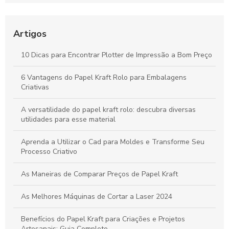
confiável para seu negócio
Bobinas de Papel para Plotter: Guia Essencial para Escolha e
Uso Otimizado
Artigos
Máquinas de Corte a Laser: Como Otimizam a Precisão e a
10 Dicas para Encontrar Plotter de Impressão a Bom Preço
Criatividade na Produção de Papel
6 Vantagens do Papel Kraft Rolo para Embalagens
Tudo sobre Papel Kraft: Guia Completo para Usos e
Criativas
Transformações em Projetos Criativos
A versatilidade do papel kraft rolo: descubra diversas
utilidades para esse material
Aprenda a Utilizar o Cad para Moldes e Transforme Seu
Processo Criativo
As Maneiras de Comparar Preços de Papel Kraft
As Melhores Máquinas de Cortar a Laser 2024
Benefícios do Papel Kraft para Criações e Projetos
Artesanais: Guia Completo